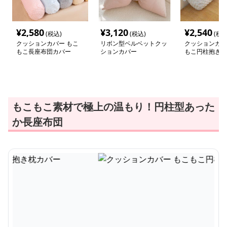
¥
2,580
¥
3,120
¥
2,540
(税込)
(税込)
(税込
クッションカバー もこ
リボン型ベルベットクッ
クッションカバ
もこ長座布団カバー
ションカバー
もこ円柱抱き枕
もこもこ素材で極上の温もり！円柱型あった
か長座布団