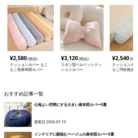
¥
2,580
¥
3,120
¥
2,540
(税込)
(税込)
(税込
クッションカバー もこ
リボン型ベルベットクッ
クッションカバ
もこ長座布団カバー
ションカバー
もこ円柱抱き枕
おすすめ記事一覧
心地よい空間にする大きい座布団カバー5選
更新日
2026-07-10
インテリアに馴染むベージュの座布団カバー5選