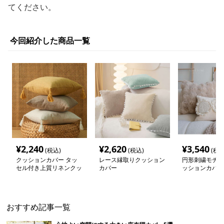
てください。
今回紹介した商品一覧
¥
2,240
¥
2,620
¥
3,540
(税込)
(税込)
(税込
クッションカバー タッ
レース縁取りクッション
円形刺繍モチー
セル付き上質リネンクッ
カバー
ッションカバー
ション
おすすめ記事一覧