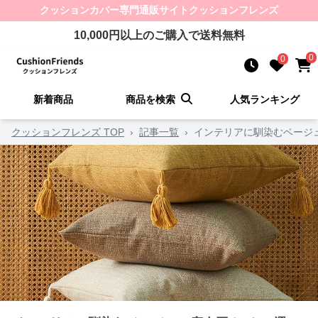
クッションカバー
専門通販サイト
クッションフレンズ
10,000
円以上のご購入で送料無料
0
0
新着商品
商品を検索
人気ランキング
クッションフレンズ TOP
›
記事一覧
›
インテリアに馴染むベージ