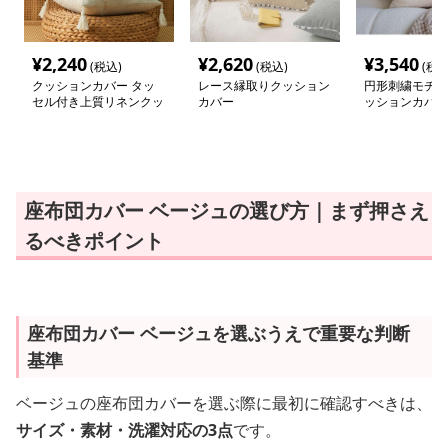
¥
2,240
¥
2,620
¥
3,540
(税込)
(税込)
(税込
クッションカバー タッ
レース縁取りクッション
円形刺繍モチー
セル付き上質リネンクッ
カバー
ッションカバー
ション
座布団カバー ベージュの選び方｜まず押さえ
るべきポイント
座布団カバー ベージュを選ぶうえで重要な判断
基準
ベージュの座布団カバーを選ぶ際に最初に確認すべきは、
サイズ・素材・洗濯対応の3点
です。