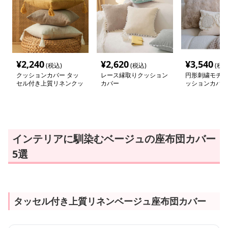
¥
2,240
¥
2,620
¥
3,540
(税込)
(税込)
(税込
クッションカバー タッ
レース縁取りクッション
円形刺繍モチー
セル付き上質リネンクッ
カバー
ッションカバー
ション
インテリアに馴染むベージュの座布団カバー
5選
タッセル付き上質リネンベージュ座布団カバー