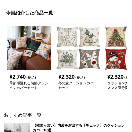
今回紹介した商品一覧
¥
2,740
¥
2,320
¥
2,320
(税込)
(税込)
(税込
季節感溢れる装飾クッシ
冬の森クッションカバー
クッションカバ
ョンカバーセット
セット
スマス気分満載
ーションカバー
おすすめ記事一覧
【韓国っぽい】内装を演出する【チェック】のクッション
カバー10選