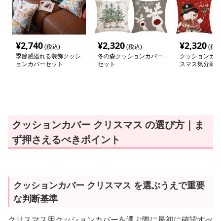
¥
2,740
¥
2,320
¥
2,320
(税込)
(税込)
(税込
季節感溢れる装飾クッシ
冬の森クッションカバー
クッションカバ
ョンカバーセット
セット
スマス気分満載
ーションカバー
クッションカバー クリスマス の選び方｜ま
ず押さえるべきポイント
クッションカバー クリスマス を選ぶうえで重要
な判断基準
クリスマス用クッションカバーを選ぶ際に最初に確認すべ