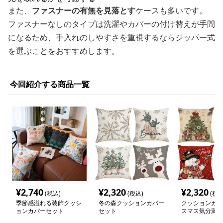
また、
ファスナーの有無を見落とす
ケースも多いです。
ファスナーなしのタイプは洗濯やカバーの付け替えが手間
になるため、手入れのしやすさを重視するならジッパー式
を選ぶことをおすすめします。
今回紹介する商品一覧
¥
2,740
¥
2,320
¥
2,320
(税込)
(税込)
(税込
季節感溢れる装飾クッシ
冬の森クッションカバー
クッションカバ
ョンカバーセット
セット
スマス気分満載
ーションカバー