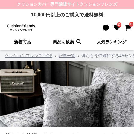
クッションカバー
専門通販サイト
クッションフレンズ
10,000
円以上のご購入で送料無料
0
0
新着商品
商品を検索
人気ランキング
クッションフレンズ TOP
›
記事一覧
›
暮らしを快適にする45セン