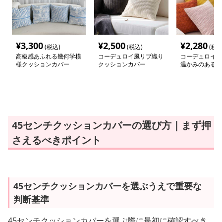
¥
3,300
¥
2,500
¥
2,280
(税込)
(税込)
(税込
高級感あふれる幾何学模
コーデュロイ風リブ織り
コーデュロイ風
様クッションカバー
クッションカバー
温かみのある装
ョンカバー
45センチクッションカバーの選び方｜まず押
さえるべきポイント
45センチクッションカバーを選ぶうえで重要な
判断基準
45センチクッションカバーを選ぶ際に最初に確認すべき