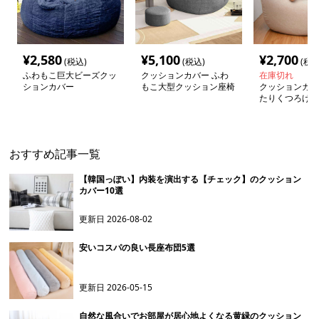
¥
2,580
¥
5,100
¥
2,700
(税込)
(税込)
(税込
ふわもこ巨大ビーズクッ
クッションカバー ふわ
在庫切れ
ションカバー
もこ大型クッション座椅
クッションカバ
子カバー
たりくつろげる
ァカバー
おすすめ記事一覧
【韓国っぽい】内装を演出する【チェック】のクッション
カバー10選
更新日
2026-08-02
安いコスパの良い長座布団5選
更新日
2026-05-15
自然な風合いでお部屋が居心地よくなる黄緑のクッション