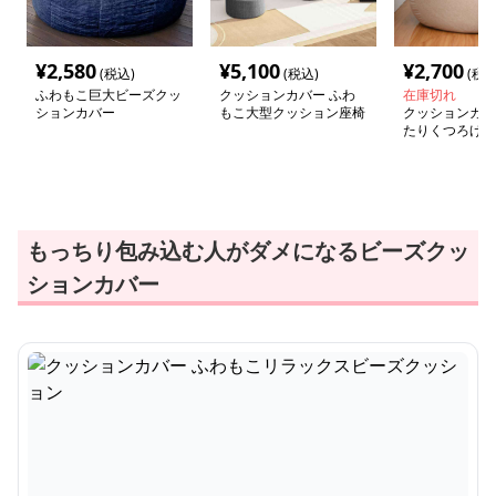
¥
2,580
¥
5,100
¥
2,700
(税込)
(税込)
(税込
ふわもこ巨大ビーズクッ
クッションカバー ふわ
在庫切れ
ションカバー
もこ大型クッション座椅
クッションカバ
子カバー
たりくつろげる
ァカバー
もっちり包み込む人がダメになるビーズクッ
ションカバー