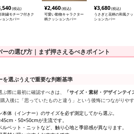
3,540
¥
2,460
¥
3,680
(税込)
(税込)
(税込)
形刺繍モチーフ付きク
可愛い動物キャラクター
うさぎと花柄の和風クッ
ションカバー
柄クッションカバー
ションカバー
バーの選び方｜まず押さえるべきポイント
ーを選ぶうえで重要な判断基準
選ぶ際に最初に確認すべきは、
「サイズ・素材・デザインテイ
、購入後に「思っていたものと違う」という後悔につながりや
ン本体（インナー）のサイズを必ず測定してから選ぶ。
5cm・50×50cmが主流です。
ベルベット・ニットなど、触り心地と季節感が異なります。