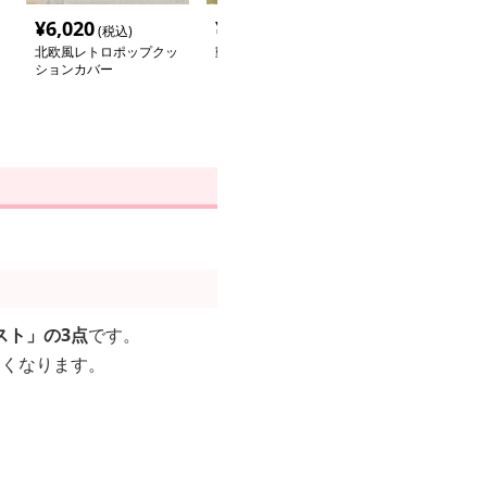
¥
6,020
¥
3,960
¥
3,160
(税込)
(税込)
(税込
北欧風レトロポップクッ
動物たちの楽しい日常ク
動物フェイス 
ションカバー
ッションカバー
ンカバー
スト」の3点
です。
すくなります。