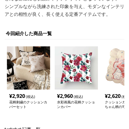
シンプルながら洗練された印象を与え、モダンなインテリ
アとの相性が良く、長く使える定番アイテムです。
今回紹介した商品一覧
¥
2,920
¥
2,960
¥
2,620
(税込)
(税込)
(税込
花柄刺繍のクッションカ
水彩画風の花柄クッショ
クッションカバ
バーセット
ンカバー
ちゃん柄の可愛
ョンセット