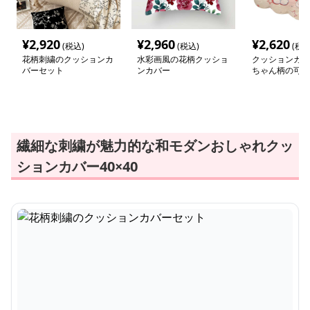
¥
2,920
¥
2,960
¥
2,620
(税込)
(税込)
(税込
花柄刺繍のクッションカ
水彩画風の花柄クッショ
クッションカバ
バーセット
ンカバー
ちゃん柄の可愛
ョンセット
繊細な刺繍が魅力的な和モダンおしゃれクッ
ションカバー40×40