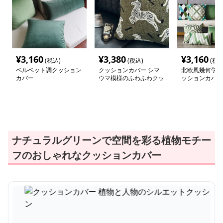
¥
3,160
¥
3,380
¥
3,160
(税込)
(税込)
(税込
ベルベット調クッション
クッションカバー シマ
北欧風幾何学デ
カバー
ウマ模様のふわふわクッ
ッションカバー
ション
ナチュラルグリーンで空間を彩る植物モチー
フのおしゃれなクッションカバー