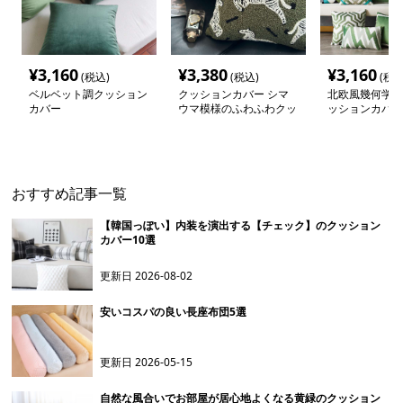
¥
3,160
¥
3,380
¥
3,160
(税込)
(税込)
(税込
ベルベット調クッション
クッションカバー シマ
北欧風幾何学デ
カバー
ウマ模様のふわふわクッ
ッションカバー
ション
おすすめ記事一覧
【韓国っぽい】内装を演出する【チェック】のクッション
カバー10選
更新日
2026-08-02
安いコスパの良い長座布団5選
更新日
2026-05-15
自然な風合いでお部屋が居心地よくなる黄緑のクッション