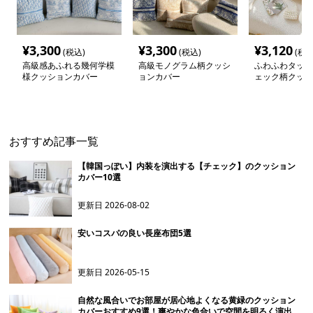
¥
3,300
¥
3,300
¥
3,120
(税込)
(税込)
(税込
高級感あふれる幾何学模
高級モノグラム柄クッシ
ふわふわタッセ
様クッションカバー
ョンカバー
ェック柄クッシ
ー
おすすめ記事一覧
【韓国っぽい】内装を演出する【チェック】のクッション
カバー10選
更新日
2026-08-02
安いコスパの良い長座布団5選
更新日
2026-05-15
自然な風合いでお部屋が居心地よくなる黄緑のクッション
カバーおすすめ9選！爽やかな色合いで空間を明るく演出