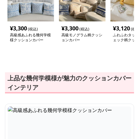
¥
3,300
¥
3,300
¥
3,120
(税込)
(税込)
(税込
高級感あふれる幾何学模
高級モノグラム柄クッシ
ふわふわタッセ
様クッションカバー
ョンカバー
ェック柄クッシ
ー
上品な幾何学模様が魅力のクッションカバー
インテリア