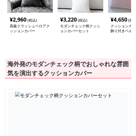
¥
2,960
¥
3,220
¥
4,650
(税込)
(税込)
(税込
高級クラッシュベロアク
モダンチェック柄クッシ
クッションカバ
ッションカバー
ョンカバーセット
飾り付きベルベ
ッション
海外発のモダンチェック柄でおしゃれな雰囲
気を演出するクッションカバー