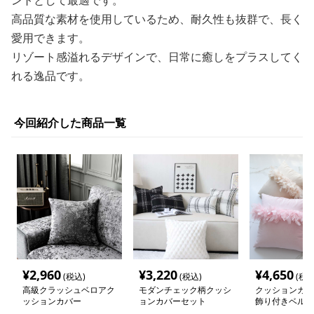
ントとして最適です。
高品質な素材を使用しているため、耐久性も抜群で、長く
愛用できます。
リゾート感溢れるデザインで、日常に癒しをプラスしてく
れる逸品です。
今回紹介した商品一覧
¥
2,960
¥
3,220
¥
4,650
(税込)
(税込)
(税込
高級クラッシュベロアク
モダンチェック柄クッシ
クッションカバ
ッションカバー
ョンカバーセット
飾り付きベルベ
ッション