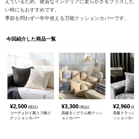
えているため、硬質なインテリアに柔らかさをプラスした
い時にもおすすめです。
季節を問わず一年中使える万能クッションカバーです。
今回紹介した商品一覧
¥
2,500
¥
3,300
¥
2,960
(税込)
(税込)
(税込
コーデュロイ風リブ織り
高級モノグラム柄クッシ
高級クラッシュ
クッションカバー
ョンカバー
ッションカバー