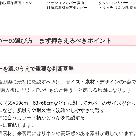
わ快適な座面クッショ
クッションカバー 夏向
クッションカバー ソフ
け涼感素材座布団カバー
トタッチ リネン風 長
布団カバー
バーの選び方｜まず押さえるべきポイント
ーを選ぶうえで重要な判断基準
選ぶ際に最初に確認すべきは、
サイズ・素材・デザイン
の3点
、購入後に「思っていたものと違う」と感じる原因になります
（55×59cm、63×68cmなど）に対してカバーのサイズが合
ルなど、肌触りや耐久性・洗濯のしやすさで選ぶ
アに合うカラー・柄かどうかを確認する
ンに直結
します。
綿素材、来客用にはリネンや高級感のある素材が適しています