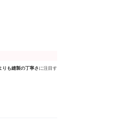
よりも縫製の丁寧さ
に注目す