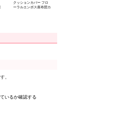
クッションカバー フロ
座
ーラルエンボス座布団カ
バー
です。
。
っているか確認する
。