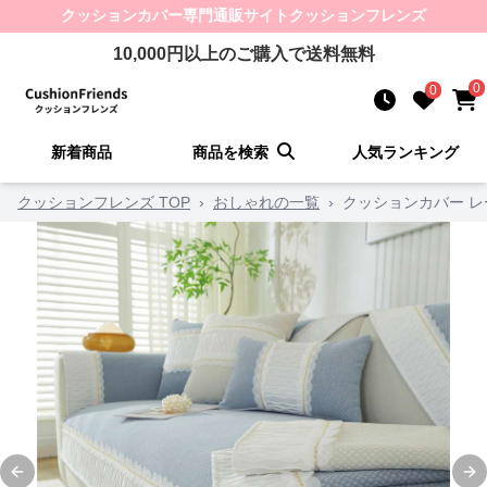
クッションカバー
専門通販サイト
クッションフレンズ
10,000
円以上のご購入で送料無料
0
0
新着商品
商品を検索
人気ランキング
クッションフレンズ TOP
›
おしゃれの一覧
›
クッションカバー 
Previous slide
Ne