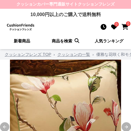
クッションカバー
専門通販サイト
クッションフレンズ
10,000
円以上のご購入で送料無料
0
0
新着商品
商品を検索
人気ランキング
クッションフレンズ TOP
›
クッションの一覧
›
優雅な花咲く和モ
Previous slide
Ne