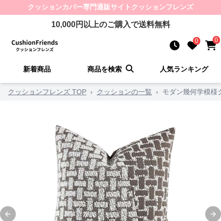
クッションカバー
専門通販サイト
クッションフレンズ
10,000
円以上のご購入で送料無料
0
0
新着商品
商品を検索
人気ランキング
クッションフレンズ TOP
›
クッションの一覧
›
モダン幾何学模様
Previous slide
Ne