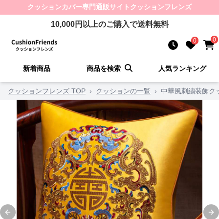
クッションカバー
専門通販サイト
クッションフレンズ
10,000
円以上のご購入で送料無料
0
0
新着商品
商品を検索
人気ランキング
クッションフレンズ TOP
›
クッションの一覧
›
中華風刺繍装飾ク
Previous slide
Ne