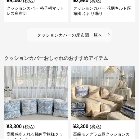
¥
9,480
¥
2,980
(税込)
(税込)
クッションカバー 格子柄マット
クッションカバー 花柄キルト座
レス座布団
布団 ふわり眠り
›
クッションカバー
の
座布団
一覧へ
クッションカバーおしゃれのおすすめアイテム
¥
3,300
¥
3,300
(税込)
(税込)
高級感あふれる幾何学模様クッ
高級モノグラム柄クッションカ