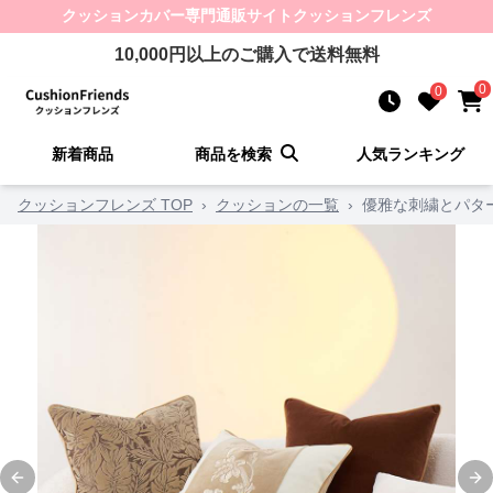
クッションカバー
専門通販サイト
クッションフレンズ
10,000
円以上のご購入で送料無料
0
0
新着商品
商品を検索
人気ランキング
クッションフレンズ TOP
›
クッションの一覧
›
優雅な刺繍とパタ
Previous slide
Ne