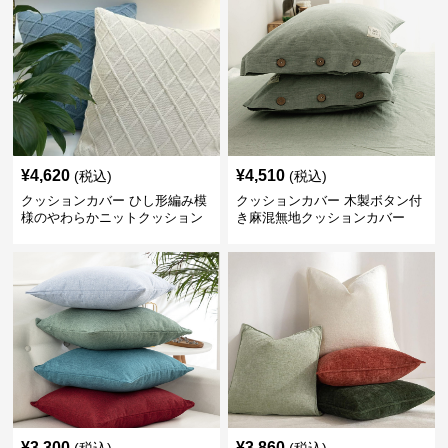
¥
4,620
¥
4,510
(税込)
(税込)
クッションカバー ひし形編み模
クッションカバー 木製ボタン付
様のやわらかニットクッション
き麻混無地クッションカバー
¥
3,300
¥
3,860