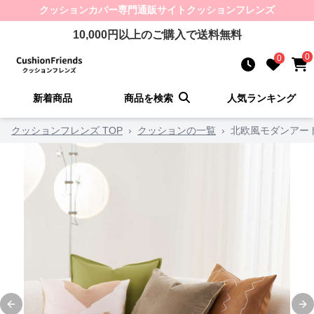
クッションカバー
専門通販サイト
クッションフレンズ
10,000
円以上のご購入で送料無料
0
0
新着商品
商品を検索
人気ランキング
クッションフレンズ TOP
›
クッションの一覧
›
北欧風モダンアー
Previous slide
Ne