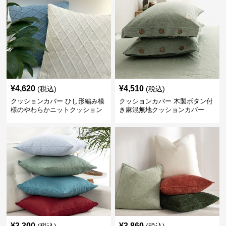
¥
4,620
¥
4,510
(税込)
(税込)
クッションカバー ひし形編み模
クッションカバー 木製ボタン付
様のやわらかニットクッション
き麻混無地クッションカバー
¥
3,300
¥
3,860