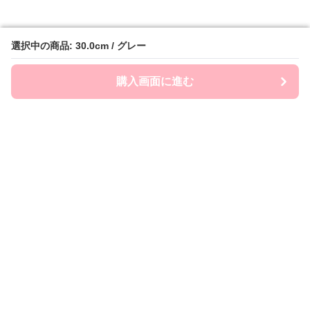
選択中の商品: 30.0cm / グレー
選択中の商品: 30.0cm / グレー
購入画面に進む
購入画面に進む
クッションフレンズ
について
会社概要