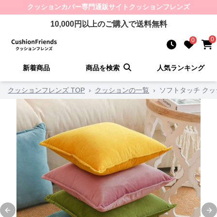
クッションカバー
専門通販サイト
クッションフレンズ
10,000
円以上のご購入で送料無料
0
0
新着商品
商品を検索
人気ランキング
クッションフレンズ TOP
›
クッションの一覧
›
ソフトタッチ ク
Previous slide
Ne