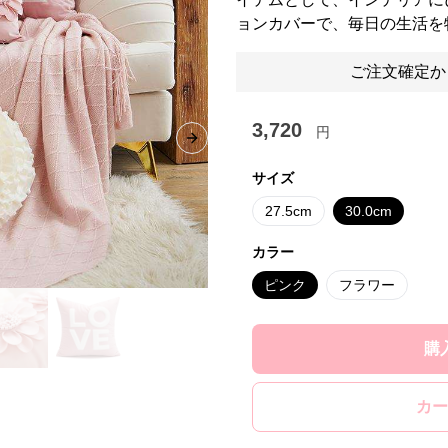
ョンカバーで、毎日の生活を
ご注文確定か
3,720
円
Next slide
サイズ
27.5cm
30.0cm
カラー
ピンク
フラワー
購
カー