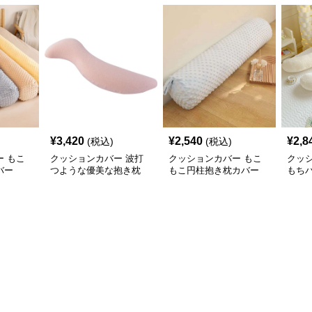
¥
3,420
¥
2,540
¥
2,8
(税込)
(税込)
 もこ
クッションカバー 波打
クッションカバー もこ
クッ
バー
つような優美な抱き枕
もこ円柱抱き枕カバー
もち