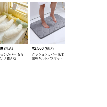
40
¥
2,560
¥
2,260
(税込)
(税込)
(税込)
ションカバー もち
クッションカバー 吸水
クッションカバー ふか
バナナ抱き枕
速乾キルトバスマット
ふかキルティング長座ク
ッション