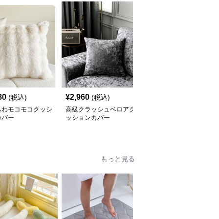
80
¥
2,960
¥
2,420
(税込)
(税込)
(税込)
ふわモコモコクッシ
高級クラッシュベロアク
北欧風ナチュラルリネン
カバー
ッションカバー
クッションカバー
もっと見る