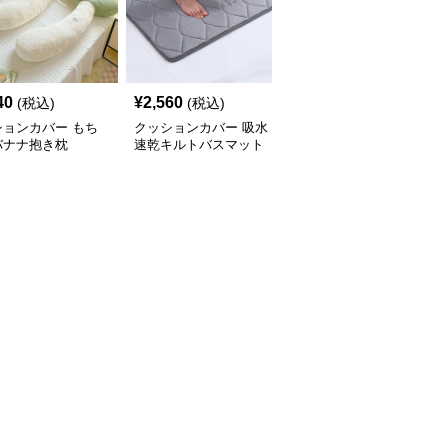
40
¥
2,560
¥
2,260
(税込)
(税込)
(税込)
ションカバー もち
クッションカバー 吸水
クッションカバー ふか
バナナ抱き枕
速乾キルトバスマット
ふかキルティング長座ク
ッション