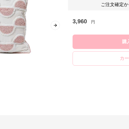
ご注文確定か
3,960
円
Next slide
購
カー