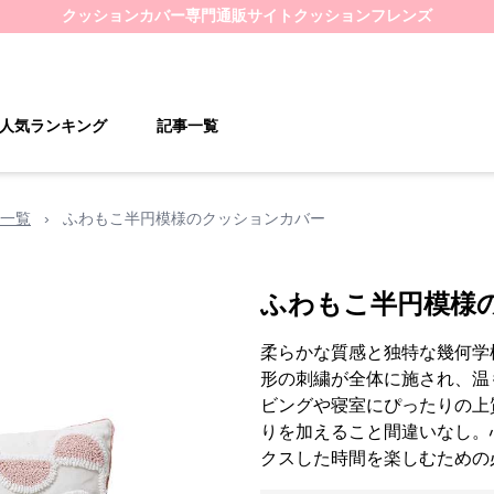
クッションカバー
専門通販サイト
クッションフレンズ
人気ランキング
記事一覧
一覧
›
ふわもこ半円模様のクッションカバー
ふわもこ半円模様
柔らかな質感と独特な幾何学
形の刺繍が全体に施され、温
ビングや寝室にぴったりの上
りを加えること間違いなし。
クスした時間を楽しむための