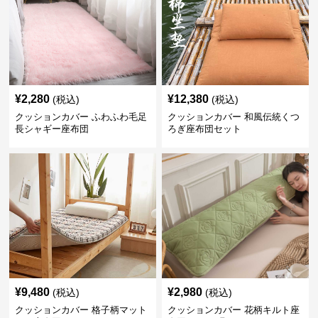
¥
2,280
¥
12,380
(税込)
(税込)
クッションカバー ふわふわ毛足
クッションカバー 和風伝統くつ
長シャギー座布団
ろぎ座布団セット
¥
9,480
¥
2,980
(税込)
(税込)
クッションカバー 格子柄マット
クッションカバー 花柄キルト座