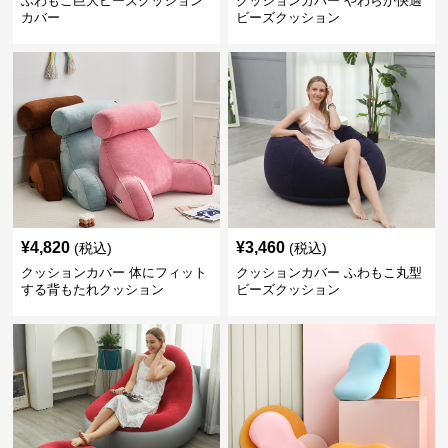
ふわもこ巨大ビーズクッション
クッションカバー やわらか快適
カバー
ビーズクッション
¥
4,820
¥
3,460
(税込)
(税込)
クッションカバー 体にフィット
クッションカバー ふわもこ丸型
する背もたれクッション
ビーズクッション