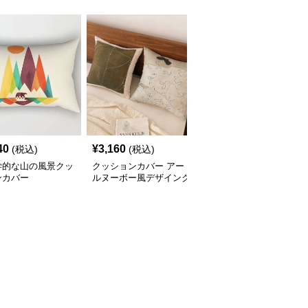
40
¥
3,160
¥
2,340
(税込)
(税込)
(税込)
学的な山の風景クッ
クッションカバー アー
モノトーンデザイン文字
ンカバー
ルヌーボー風デザインク
入りクッションカバーセ
ッション
ット