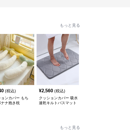
もっと見る
40
¥
2,560
¥
2,260
(税込)
(税込)
(税込)
ションカバー もち
クッションカバー 吸水
クッションカバー ふか
バナナ抱き枕
速乾キルトバスマット
ふかキルティング長座ク
ッション
もっと見る