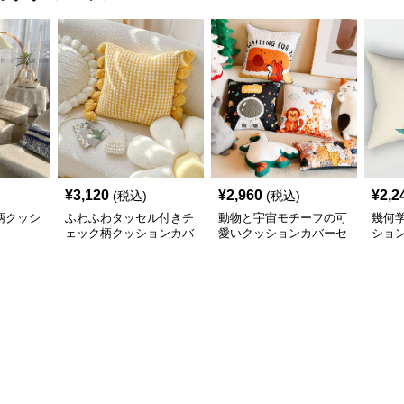
¥
3,120
¥
2,960
¥
2,2
(税込)
(税込)
柄クッシ
ふわふわタッセル付きチ
動物と宇宙モチーフの可
幾何
ェック柄クッションカバ
愛いクッションカバーセ
ショ
ー
ット