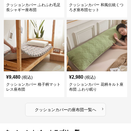
クッションカバー ふわふわ毛足
クッションカバー 和風伝統くつ
長シャギー座布団
ろぎ座布団セット
¥
9,480
¥
2,980
(税込)
(税込)
クッションカバー 格子柄マット
クッションカバー 花柄キルト座
レス座布団
布団 ふわり眠り
›
クッションカバー
の
座布団
一覧へ