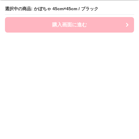
選択中の商品: かぼちゃ 45cm×45cm / ブラック
選択中の商品: かぼちゃ 45cm×45cm / ブラック
購入画面に進む
購入画面に進む
クッションフレンズ
について
会社概要
利用規約