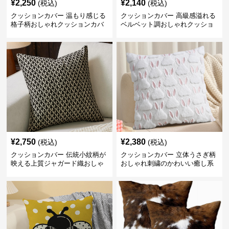
¥
2,250
¥
2,140
(税込)
(税込)
クッションカバー 温もり感じる
クッションカバー 高級感溢れる
格子柄おしゃれクッションカバ
ベルベット調おしゃれクッショ
ー
ンカバー
¥
2,750
¥
2,380
(税込)
(税込)
クッションカバー 伝統小紋柄が
クッションカバー 立体うさぎ柄
映える上質ジャガード織おしゃ
おしゃれ刺繍のかわいい癒し系
れクッションカバー
クッションカバー