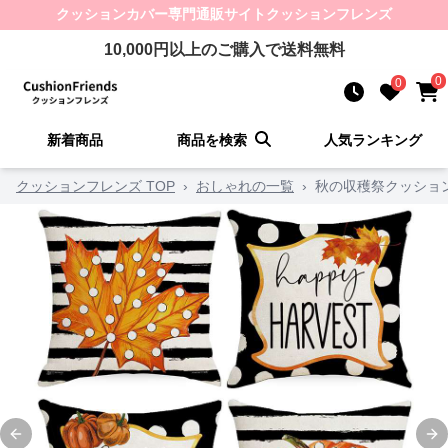
クッションカバー
専門通販サイト
クッションフレンズ
10,000
円以上のご購入で送料無料
0
0
新着商品
商品を検索
人気ランキング
クッションフレンズ TOP
›
おしゃれの一覧
›
秋の収穫祭クッショ
Previous slide
Ne