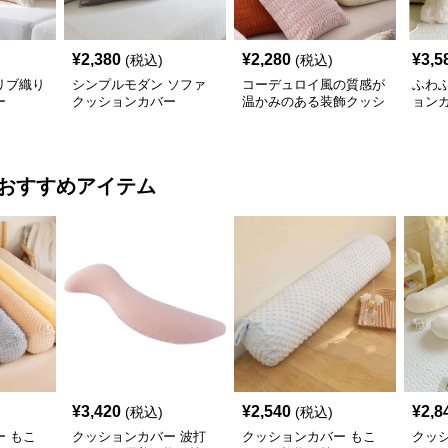
¥
2,380
¥
2,280
¥
3,5
(税込)
(税込)
リブ織り
シンプルモダン ソファ
コーデュロイ風の質感が
ふわ
ー
クッションカバー
温かみのある装飾クッシ
ョン
ョンカバー
おすすめアイテム
¥
3,420
¥
2,540
¥
2,8
(税込)
(税込)
 もこ
クッションカバー 波打
クッションカバー もこ
クッ