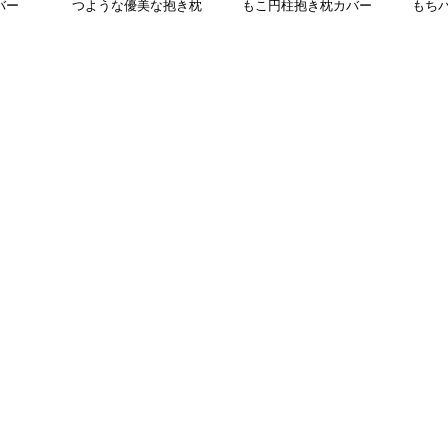
バー
つような優美な抱き枕
もこ円柱抱き枕カバー
もち