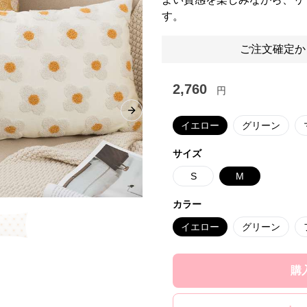
す。
ご注文確定か
2,760
円
Next slide
イエロー
グリーン
サイズ
S
M
カラー
イエロー
グリーン
購