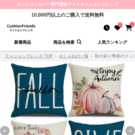
クッションカバー
専門通販サイト
クッションフレンズ
10,000
円以上のご購入で送料無料
0
0
新着商品
商品を検索
人気ランキング
クッションフレンズ TOP
›
おしゃれの一覧
›
秋の彩り季節のクッ
Previous slide
Ne