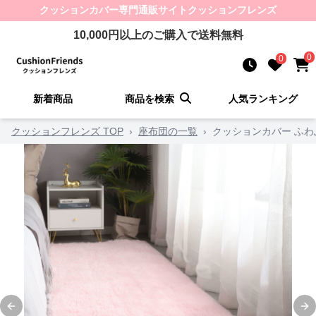
クッションカバー
専門通販サイト
クッションフレンズ
10,000
円以上のご購入で送料無料
0
0
新着商品
商品を検索
人気ランキング
クッションフレンズ TOP
›
座布団の一覧
›
クッションカバー ふ
Previous slide
Ne