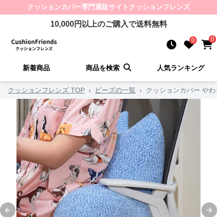
クッションカバー
専門通販サイト
クッションフレンズ
10,000
円以上のご購入で送料無料
0
0
新着商品
商品を検索
人気ランキング
クッションフレンズ TOP
›
ビーズの一覧
›
クッションカバー や
Previous slide
Ne