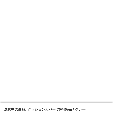
選択中の商品: クッションカバー 70×40cm / グレー
選択中の商品: クッションカバー 70×40cm / グレー