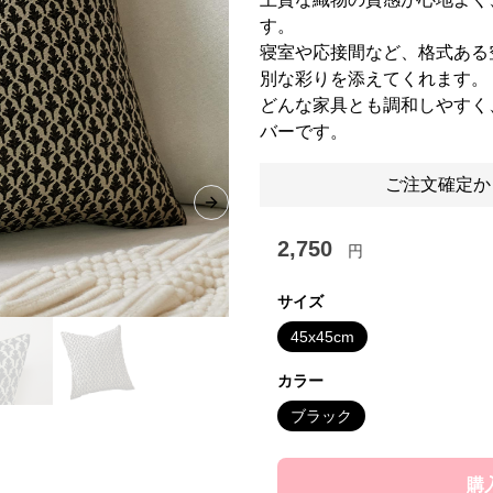
す。
寝室や応接間など、格式ある
別な彩りを添えてくれます。
どんな家具とも調和しやすく
バーです。
ご注文確定か
Next slide
2,750
円
サイズ
45x45cm
カラー
ブラック
購