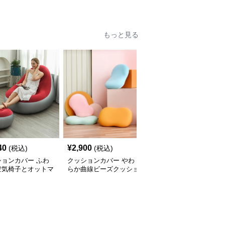
ッション
ット
もっと見る
40
¥
2,900
¥
3,780
(税込)
(税込)
(税込)
ションカバー ふわ
クッションカバー やわ
クッションカバー 優美
空気椅子とオットマ
らか曲線ビーズクッショ
なレース付きフリルクッ
ット
ン
ション