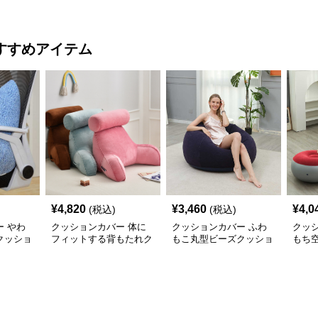
ー
ット
すすめアイテム
¥
4,820
¥
3,460
¥
4,0
(税込)
(税込)
 やわ
クッションカバー 体に
クッションカバー ふわ
クッ
クッショ
フィットする背もたれク
もこ丸型ビーズクッショ
もち
ッション
ン
ンセ