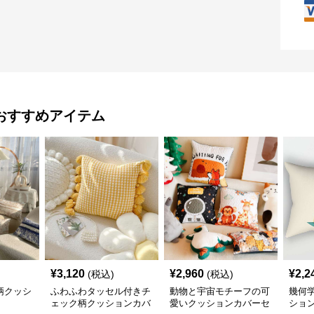
おすすめアイテム
¥
3,120
¥
2,960
¥
2,2
(税込)
(税込)
柄クッシ
ふわふわタッセル付きチ
動物と宇宙モチーフの可
幾何
ェック柄クッションカバ
愛いクッションカバーセ
ショ