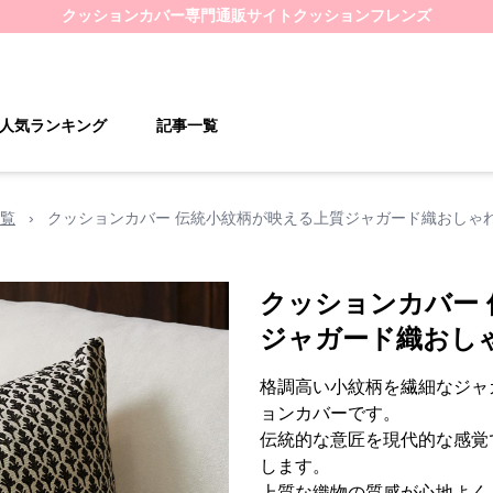
クッションカバー
専門通販サイト
クッションフレンズ
人気ランキング
記事一覧
覧
›
クッションカバー 伝統小紋柄が映える上質ジャガード織おしゃ
クッションカバー
ジャガード織おし
格調高い小紋柄を繊細なジャ
ョンカバーです。
伝統的な意匠を現代的な感覚
します。
上質な織物の質感が心地よく