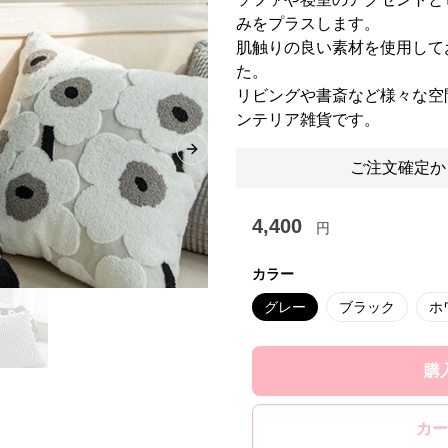
みをプラスします。
肌触りの良い素材を使用して
た。
リビングや書斎など様々な空
ンテリア雑貨です。
Next slide
ご注文確定か
4,400
円
カラー
グレー
ブラック
ホ
購
カー