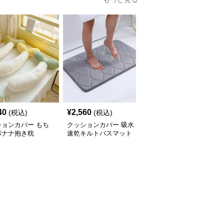
40
¥
2,560
¥
2,260
(税込)
(税込)
(税込)
ションカバー もち
クッションカバー 吸水
クッションカバー ふか
バナナ抱き枕
速乾キルトバスマット
ふかキルティング長座ク
ッション