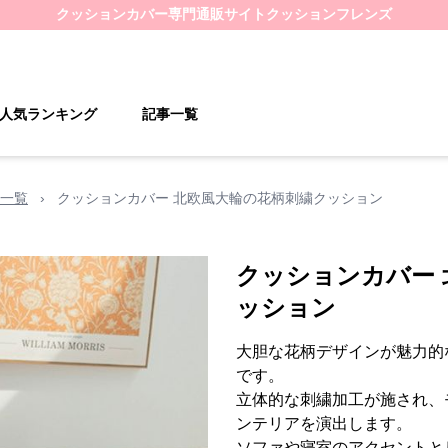
クッションカバー
専門通販サイト
クッションフレンズ
人気ランキング
記事一覧
一覧
›
クッションカバー 北欧風大輪の花柄刺繍クッション
クッションカバー
ッション
大胆な花柄デザインが魅力的
です。
立体的な刺繍加工が施され、
ンテリアを演出します。
ソファや寝室のアクセントと