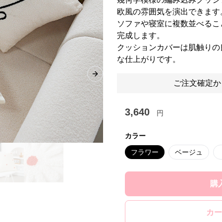
欧風の雰囲気を演出できます
ソファや寝室に複数並べるこ
完成します。
クッションカバーは肌触りの
な仕上がりです。
Next slide
ご注文確定か
3,640
円
カラー
フラワー
ベージュ
購
カー