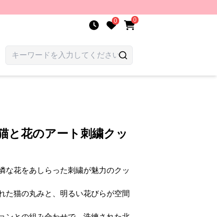
0
0
 猫と花のアート刺繍クッ
憐な花をあしらった刺繍が魅力のクッ
れた猫の丸みと、明るい花びらが空間
ョンとの組み合わせで、洗練された北