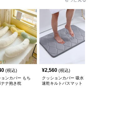
40
¥
2,560
¥
2,260
(税込)
(税込)
(税込)
ションカバー もち
クッションカバー 吸水
クッションカバー ふか
バナナ抱き枕
速乾キルトバスマット
ふかキルティング長座ク
ッション