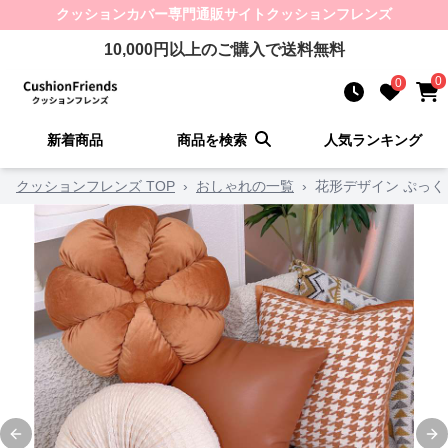
クッションカバー
専門通販サイト
クッションフレンズ
10,000
円以上のご購入で送料無料
0
0
新着商品
商品を検索
人気ランキング
クッションフレンズ TOP
›
おしゃれの一覧
›
花形デザイン ぷっ
Previous slide
Ne