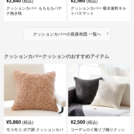
¥
2,840
¥
2,560
(税込)
(税込)
クッションカバー もちもちバナ
クッションカバー 吸水速乾キル
ナ抱き枕
トバスマット
›
クッションカバー
の
長座布団
一覧へ
クッションカバークッションのおすすめアイテム
¥
5,860
¥
2,500
(税込)
(税込)
モコモコ ボア調 クッションカバ
コーデュロイ風リブ織りクッシ