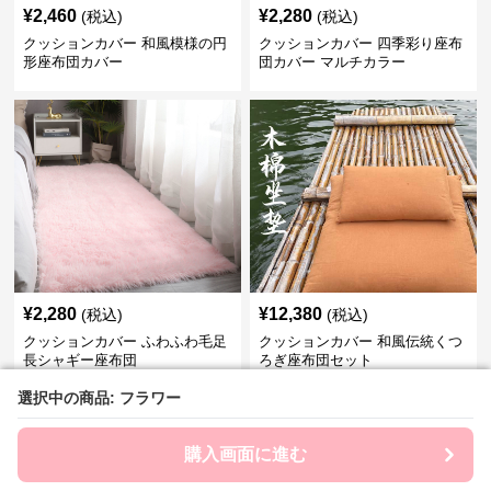
¥
2,460
¥
2,280
(税込)
(税込)
クッションカバー 和風模様の円
クッションカバー 四季彩り座布
形座布団カバー
団カバー マルチカラー
¥
2,280
¥
12,380
(税込)
(税込)
クッションカバー ふわふわ毛足
クッションカバー 和風伝統くつ
長シャギー座布団
ろぎ座布団セット
選択中の商品: フラワー
選択中の商品: フラワー
購入画面に進む
購入画面に進む