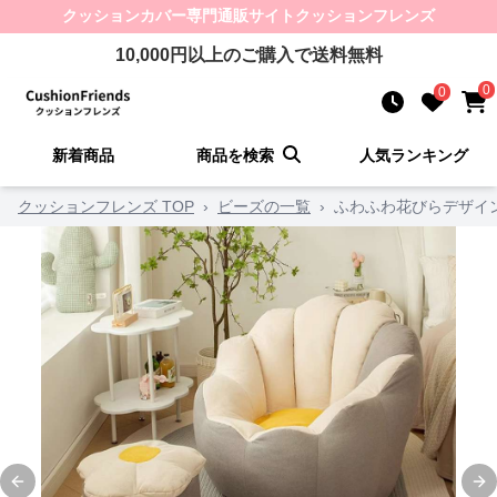
クッションカバー
専門通販サイト
クッションフレンズ
10,000
円以上のご購入で送料無料
0
0
新着商品
商品を検索
人気ランキング
クッションフレンズ TOP
›
ビーズの一覧
›
ふわふわ花びらデザイ
Previous slide
Ne