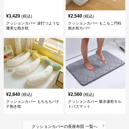
¥
3,420
¥
2,540
(税込)
(税込)
クッションカバー 波打つような
クッションカバー もこもこ円柱
優美な抱き枕
抱き枕カバー
¥
2,840
¥
2,560
(税込)
(税込)
クッションカバー もちもちバナ
クッションカバー 吸水速乾キル
ナ抱き枕
トバスマット
›
クッションカバー
の
長座布団
一覧へ