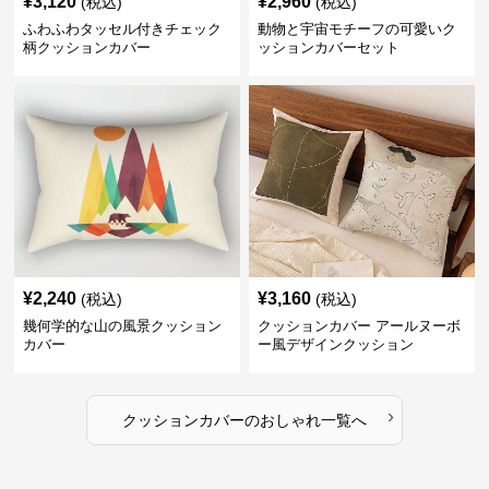
¥
3,120
¥
2,960
(税込)
(税込)
ふわふわタッセル付きチェック
動物と宇宙モチーフの可愛いク
柄クッションカバー
ッションカバーセット
¥
2,240
¥
3,160
(税込)
(税込)
幾何学的な山の風景クッション
クッションカバー アールヌーボ
カバー
ー風デザインクッション
›
クッションカバー
の
おしゃれ
一覧へ