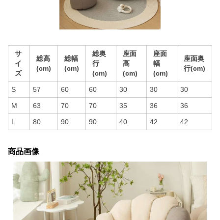
サ
総奥
座面
座面
総高
総幅
座面奥
イ
行
高
幅
(cm)
(cm)
行(cm)
ズ
(cm)
(cm)
(cm)
S
57
60
60
30
30
30
M
63
70
70
35
36
36
L
80
90
90
40
42
42
商品画像