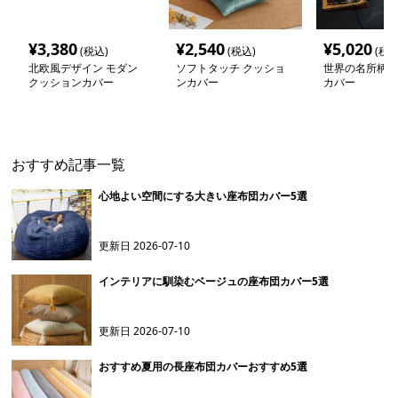
¥
3,380
¥
2,540
¥
5,020
(税込)
(税込)
(税込
北欧風デザイン モダン
ソフトタッチ クッショ
世界の名所柄ク
クッションカバー
ンカバー
カバー
おすすめ記事一覧
心地よい空間にする大きい座布団カバー5選
更新日
2026-07-10
インテリアに馴染むベージュの座布団カバー5選
更新日
2026-07-10
おすすめ夏用の長座布団カバーおすすめ5選