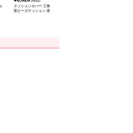
(税込)
ョ
クッションカバー 三角
形ビーズクッション 座
り心地抜群