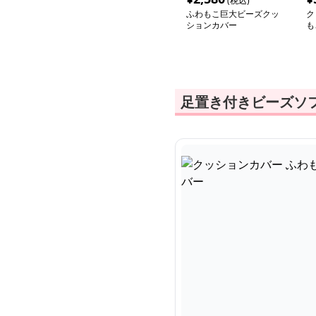
(税込)
ふわもこ巨大ビーズクッ
ク
ションカバー
も
子
足置き付きビーズソ