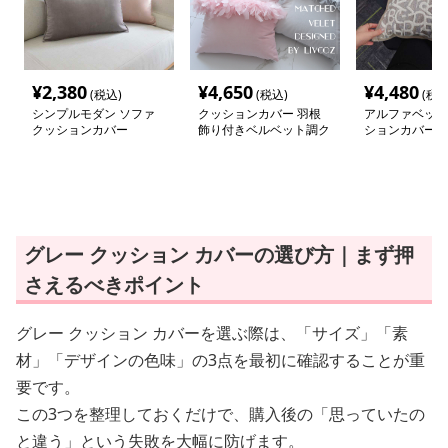
¥
2,380
¥
4,650
¥
4,480
(税込)
(税込)
(税込
シンプルモダン ソファ
クッションカバー 羽根
アルファベット
クッションカバー
飾り付きベルベット調ク
ションカバー
ッション
グレー クッション カバーの選び方｜まず押
さえるべきポイント
グレー クッション カバーを選ぶ際は、「サイズ」「素
材」「デザインの色味」の3点を最初に確認することが重
要です。
この3つを整理しておくだけで、購入後の「思っていたの
と違う」という失敗を大幅に防げます。