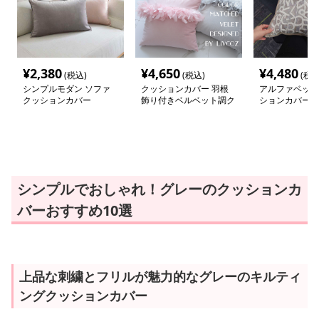
¥
2,380
¥
4,650
¥
4,480
(税込)
(税込)
(税込
シンプルモダン ソファ
クッションカバー 羽根
アルファベット
クッションカバー
飾り付きベルベット調ク
ションカバー
ッション
シンプルでおしゃれ！グレーのクッションカ
バーおすすめ10選
上品な刺繍とフリルが魅力的なグレーのキルティ
ングクッションカバー