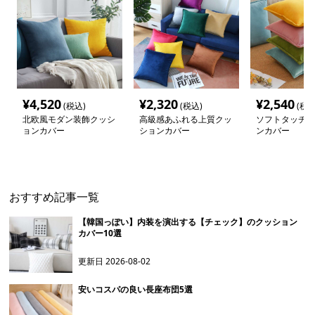
¥
4,520
¥
2,320
¥
2,540
(税込)
(税込)
(税込
北欧風モダン装飾クッシ
高級感あふれる上質クッ
ソフトタッチ 
ョンカバー
ションカバー
ンカバー
おすすめ記事一覧
【韓国っぽい】内装を演出する【チェック】のクッション
カバー10選
更新日
2026-08-02
安いコスパの良い長座布団5選