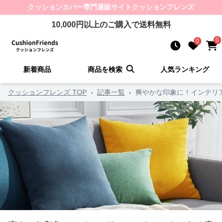
クッションカバー
専門通販サイト
クッションフレンズ
10,000
円以上のご購入で送料無料
0
0
新着商品
商品を検索
人気ランキング
クッションフレンズ TOP
›
記事一覧
›
爽やかな印象に！インテリ