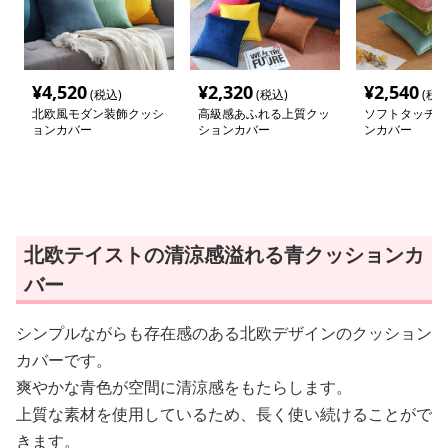
¥
4,520
¥
2,320
¥
2,540
(税込)
(税込)
(税込
北欧風モダン装飾クッシ
高級感あふれる上質クッ
ソフトタッチ 
ョンカバー
ションカバー
ンカバー
北欧テイストの清涼感溢れる青クッションカ
バー
シンプルながらも存在感のある北欧デザインのクッション
カバーです。
爽やかな青色が空間に清涼感をもたらします。
上質な素材を使用しているため、長く使い続けることがで
きます。